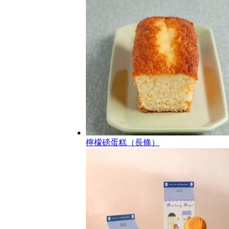
檸檬磅蛋糕（長條）