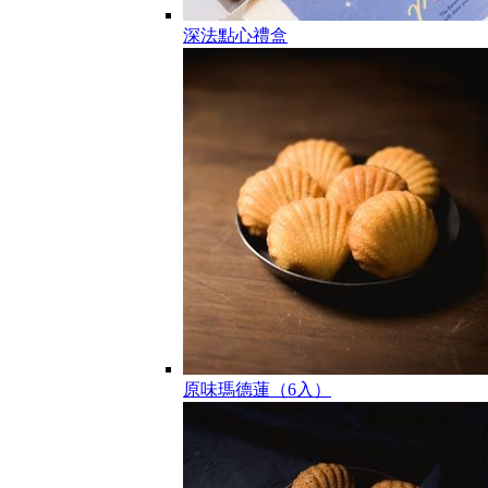
深法點心禮盒
原味瑪德蓮（6入）