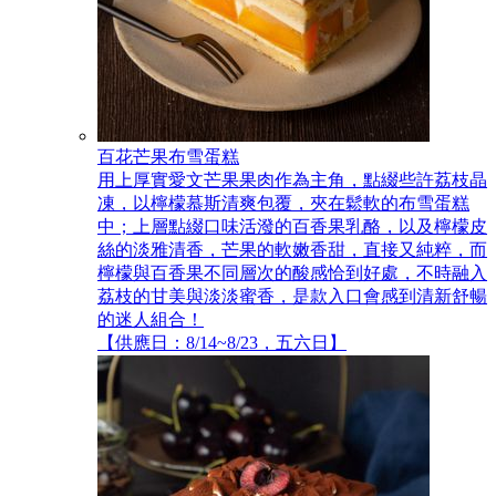
百花芒果布雪蛋糕
用上厚實愛文芒果果肉作為主角，點綴些許荔枝晶
凍，以檸檬慕斯清爽包覆，夾在鬆軟的布雪蛋糕
中；上層點綴口味活潑的百香果乳酪，以及檸檬皮
絲的淡雅清香，芒果的軟嫩香甜，直接又純粹，而
檸檬與百香果不同層次的酸感恰到好處，不時融入
荔枝的甘美與淡淡蜜香，是款入口會感到清新舒暢
的迷人組合！
【供應日：8/14~8/23，五六日】