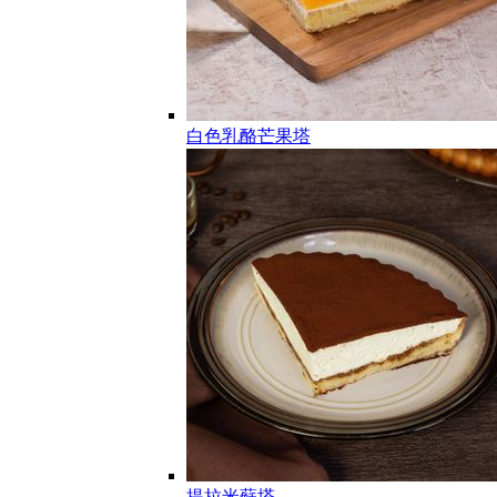
白色乳酪芒果塔
提拉米蘇塔