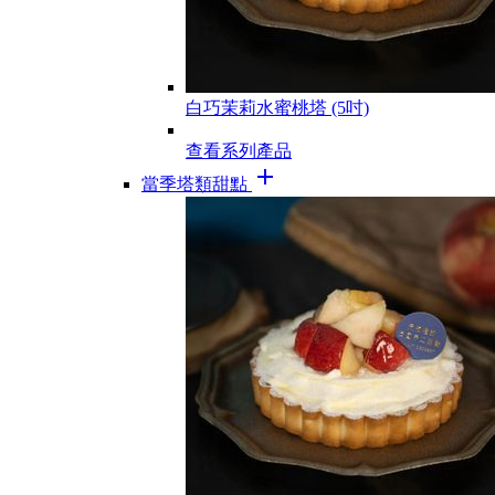
白巧茉莉水蜜桃塔 (5吋)
查看系列產品
add
當季塔類甜點