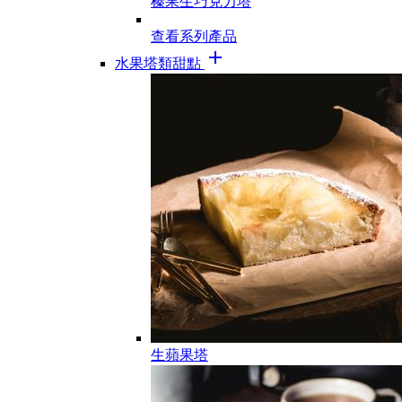
榛果生巧克力塔
查看系列產品
add
水果塔類甜點
生蘋果塔