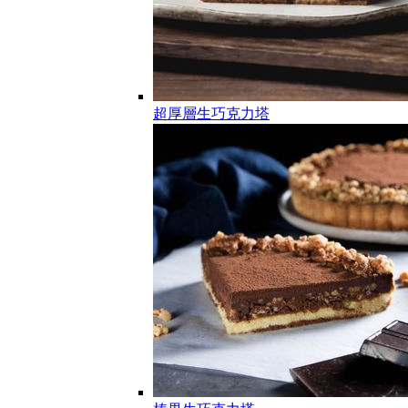
超厚層生巧克力塔