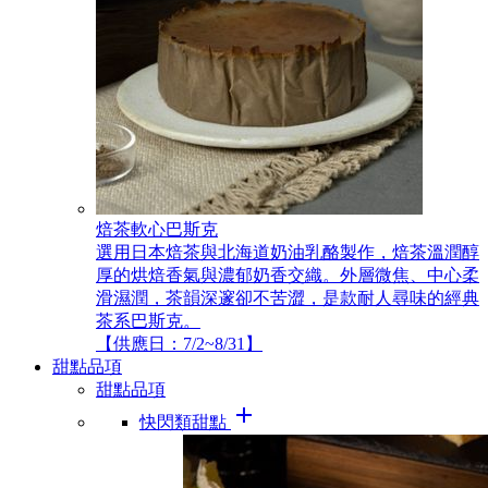
焙茶軟心巴斯克
選用日本焙茶與北海道奶油乳酪製作，焙茶溫潤醇
厚的烘焙香氣與濃郁奶香交織。外層微焦、中心柔
滑濕潤，茶韻深邃卻不苦澀，是款耐人尋味的經典
茶系巴斯克。
【供應日：7/2~8/31】
甜點品項
甜點品項
add
快閃類甜點