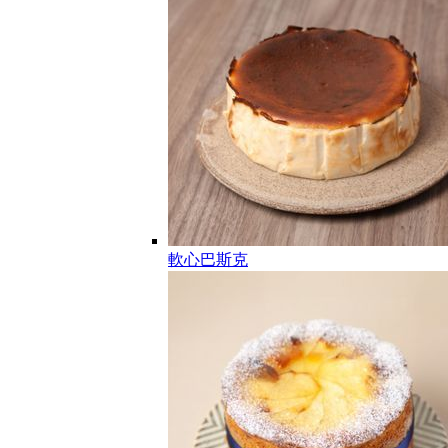
軟心巴斯克