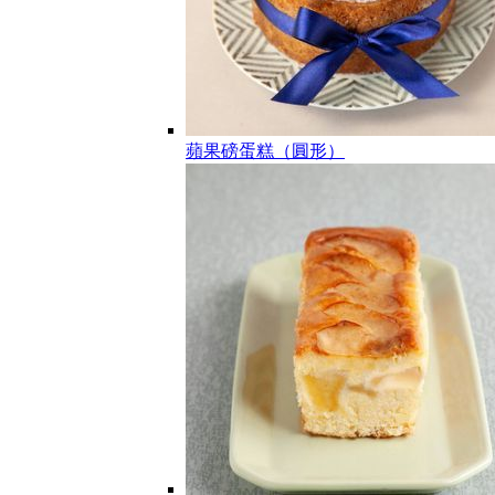
蘋果磅蛋糕（圓形）