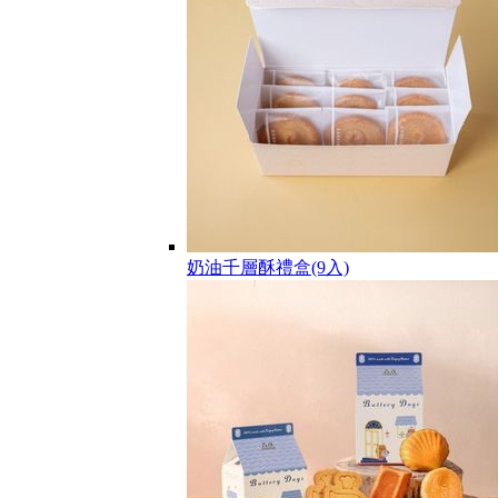
奶油千層酥禮盒(9入)