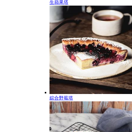
生蘋果塔
綜合野莓塔