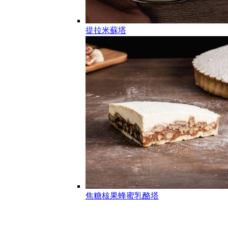
提拉米蘇塔
焦糖核果蜂蜜乳酪塔