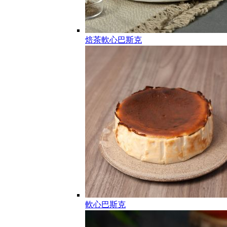
焙茶軟心巴斯克
軟心巴斯克