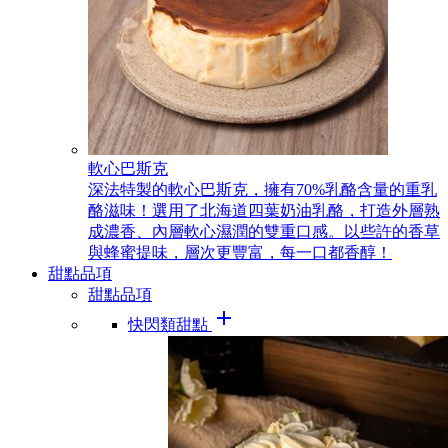
軟心巴斯克
深法特製的軟心巴斯克，擁有70%乳酪含量的重乳
酪滋味！選用了北海道四葉奶油乳酪，打造外層熟
成濃香、內層軟心濕潤的雙重口感。以些許的香草
與蜂蜜提味，層次更豐富，每一口都香醇！
甜點品項
甜點品項
add
快閃類甜點