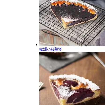
歐洲小藍莓塔