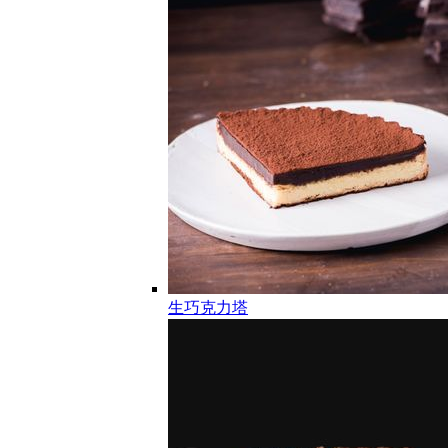
生巧克力塔