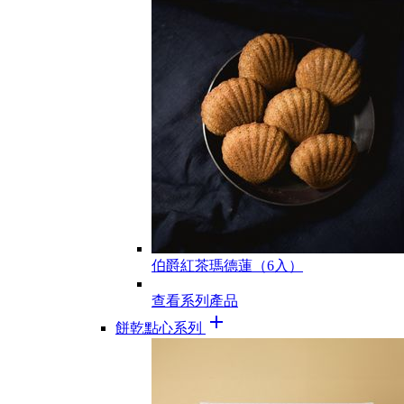
伯爵紅茶瑪德蓮（6入）
查看系列產品
add
餅乾點心系列