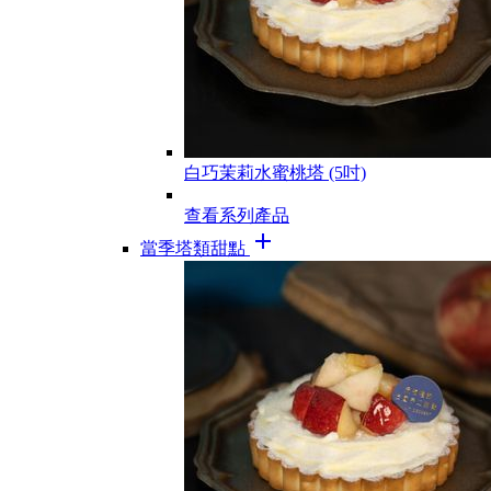
白巧茉莉水蜜桃塔 (5吋)
查看系列產品
add
當季塔類甜點