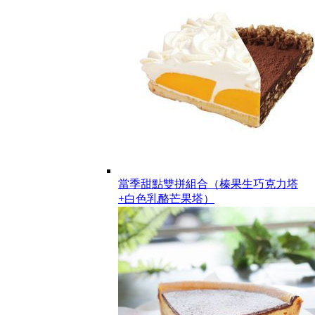
當季甜點雙拼組合（榛果生巧克力塔
+白色乳酪芒果塔）