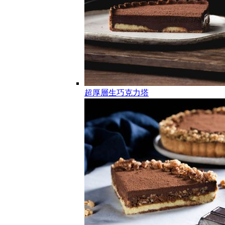
超厚層生巧克力塔